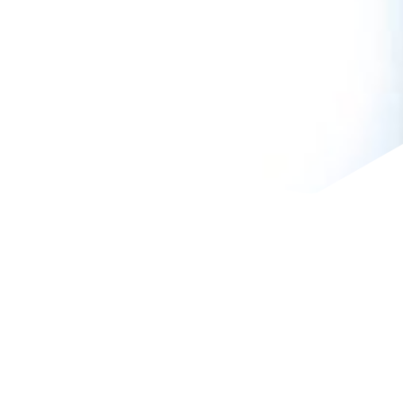
machen – finde
sie!
„
Zur Homepage